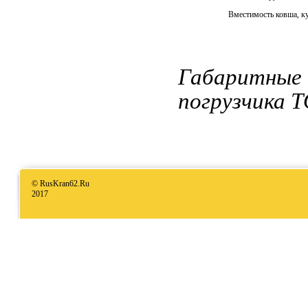
Вместимость ковша, ку
Габаритн
погрузчика Т
© RusKran62.Ru
2017