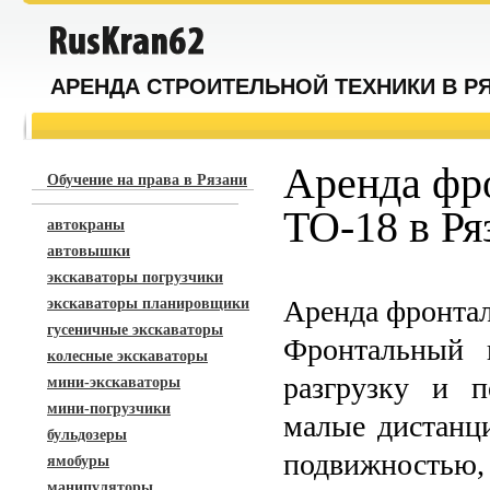
АРЕНДА СТРОИТЕЛЬНОЙ ТЕХНИКИ В Р
Аренда фр
Обучение на права в Рязани
ТО-18 в Ря
автокраны
автовышки
экскаваторы погрузчики
Аренда фронтал
экскаваторы планировщики
гусеничные экскаваторы
Фронтальный 
колесные экскаваторы
разгрузку и п
мини-экскаваторы
мини-погрузчики
малые дистанци
бульдозеры
подвижность
ямобуры
манипуляторы