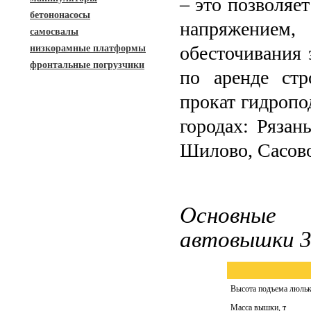
– это позволяе
бетононасосы
напряжение
самосвалы
обесточивания 
низкорамные платформы
фронтальные погрузчики
по аренде стр
прокат гидропо
городах: Рязан
Шилово, Сасово
Основные 
автовышки 3
Высота подъема люльк
Масса вышки, т