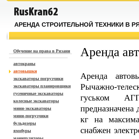
АРЕНДА СТРОИТЕЛЬНОЙ ТЕХНИКИ В Р
Аренда авт
Обучение на права в Рязани
автокраны
автовышки
Аренда авто
экскаваторы погрузчики
Рычажно-теле
экскаваторы планировщики
гусеничные экскаваторы
гуськом АГ
колесные экскаваторы
предназначена 
мини-экскаваторы
мини-погрузчики
кг на максим
бульдозеры
снабжен элект
ямобуры
манипуляторы