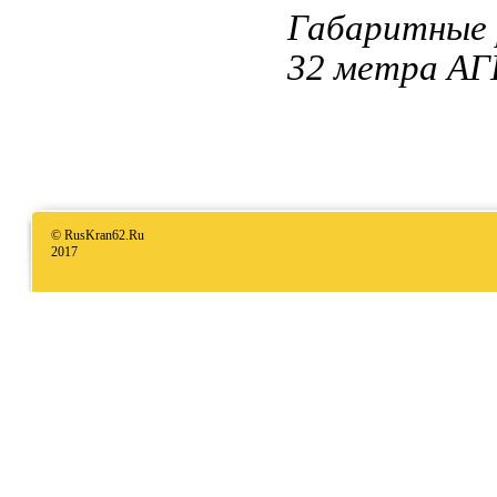
Габаритные 
32 метра АГ
© RusKran62.Ru
2017